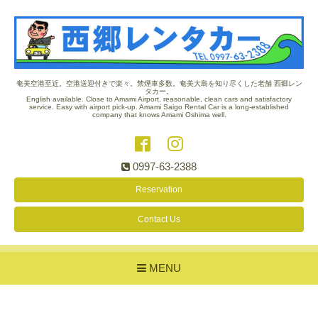
奄美空港至近。空港送迎付きで楽々。禁煙車多数。奄美大島を知り尽くした老舗 西郷レン
タカー。
English available. Close to Amami Airport, reasonable, clean cars and satisfactory
service. Easy with airport pick-up. Amami Saigo Rental Car is a long-established
company that knows Amami Oshima well.
0997-63-2388
Reservation
Contact Us
MENU