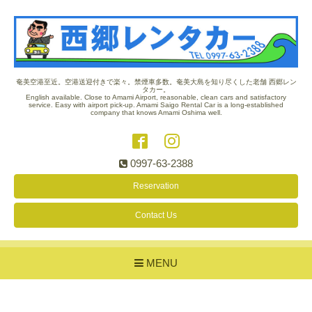
奄美空港至近。空港送迎付きで楽々。禁煙車多数。奄美大島を知り尽くした老舗 西郷レン
タカー。
English available. Close to Amami Airport, reasonable, clean cars and satisfactory
service. Easy with airport pick-up. Amami Saigo Rental Car is a long-established
company that knows Amami Oshima well.
0997-63-2388
Reservation
Contact Us
MENU