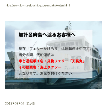
https://www.town.setouchi.lg.jp/senpaku/kotsu.html
2017
07
05 11:46
/
/