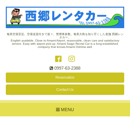
奄美空港至近。空港送迎付きで楽々。禁煙車多数。奄美大島を知り尽くした老舗 西郷レン
タカー。
English available. Close to Amami Airport, reasonable, clean cars and satisfactory
service. Easy with airport pick-up. Amami Saigo Rental Car is a long-established
company that knows Amami Oshima well.
0997-63-2388
Reservation
Contact Us
MENU