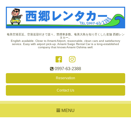
奄美空港至近。空港送迎付きで楽々。禁煙車多数。奄美大島を知り尽くした老舗 西郷レン
タカー。
English available. Close to Amami Airport, reasonable, clean cars and satisfactory
service. Easy with airport pick-up. Amami Saigo Rental Car is a long-established
company that knows Amami Oshima well.
0997-63-2388
Reservation
Contact Us
MENU