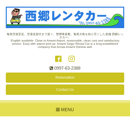
奄美空港至近。空港送迎付きで楽々。禁煙車多数。奄美大島を知り尽くした老舗 西郷レン
タカー。
English available. Close to Amami Airport, reasonable, clean cars and satisfactory
service. Easy with airport pick-up. Amami Saigo Rental Car is a long-established
company that knows Amami Oshima well.
0997-63-2388
Reservation
Contact Us
MENU